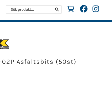
Min kundvagn
Search
Search
02P Asfaltsbits (50st)