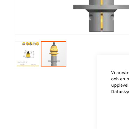
Hoppa
Vi använ
till
och en b
början
upplevel
av
Datasky
bildgalleriet