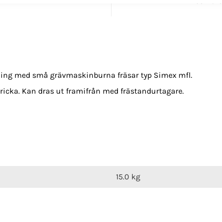
Läs mer 
sning med små grävmaskinburna fräsar typ Simex mfl.
icka. Kan dras ut framifrån med frästandurtagare.
15.0 kg