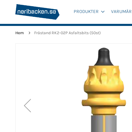
PRODUKTER
VARUMÄR
Hem
Frästand RK2-02P Asfaltsbits (50st)
Hoppa
till
slutet
av
bildgalleriet