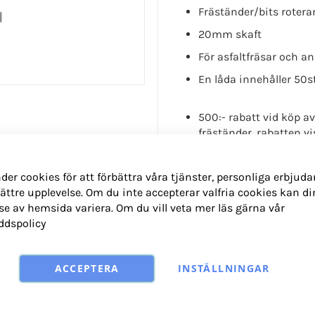
Fräständer/bits roter
20mm skaft
För asfaltfräsar och a
En låda innehåller 50s
500:- rabatt vid köp 
fräständer, rabatten v
der cookies för att förbättra våra tjänster, personliga erbjud
ättre upplevelse. Om du inte accepterar valfria cookies kan di
Läs mer
se av hemsida variera. Om du vill veta mer läs gärna vår
ddspolicy
K
ACCEPTERA
INSTÄLLNINGAR
286.