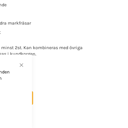
ande
ndra markfräsar
t
av minst 2st. Kan kombineras med övriga
isas i kundkorgen.
Stäng
anden
n
öp
67 KR/MÅN