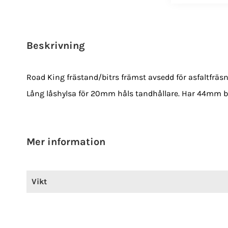
Beskrivning
Road King frästand/bitrs främst avsedd för asfaltfrä
Lång låshylsa för 20mm håls tandhållare. Har 44mm br
Mer information
Mer
Vikt
information