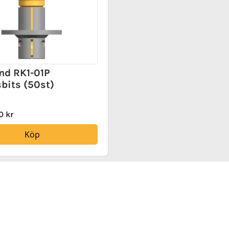
nd RK1-01P
sbits (50st)
0 kr
Köp