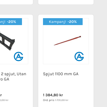
nj!
-20%
Kampanj!
-20%
 2 spjut, Utan
Spjut 1100 mm GA
ro GA
Special
kr
1 384,80 kr
Price
1,00 kr
Ord. pris
1 731,00 kr