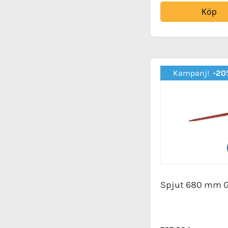
Köp
Kampanj!
-20
Spjut 680 mm 
Special