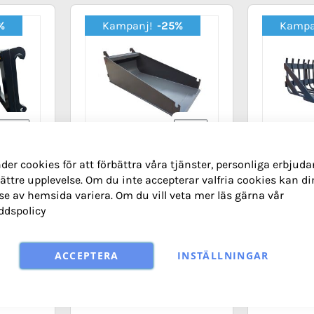
%
Kampanj!
-25%
Kampa
der cookies för att förbättra våra tjänster, personliga erbjud
ra BM
Återfyllnadsskopa/Sm
Stengre
ättre upplevelse. Om du inte accepterar valfria cookies kan di
alskopa 2500 ROBUST
1580 mm
se av hemsida variera. Om du vill veta mer läs gärna vår
ddspolicy
Special
Special
27 967,50 kr
11 336,25 
Price
Price
ACCEPTERA
INSTÄLLNINGAR
Ord. pris
37 290,00 kr
Ord. pris
15 1
Köp