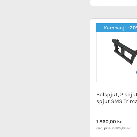
Kampanj!
-20
Balspjut, 2 spju
spjut SMS Trim
Special
1 860,00 kr
Price
Ord. pris
2 325,00 kr