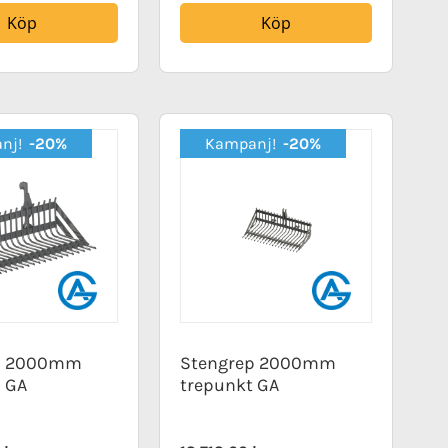
Köp
Köp
nj!
-20%
Kampanj!
-20%
p 2000mm
Stengrep 2000mm
 GA
trepunkt GA
Special