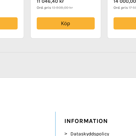
11 046,40 kr
14 000,00
Price
Price
Ord. pris
13 808,00 kr
Ord. pris
17 5
Köp
da
sta
ge
INFORMATION
Dataskyddspolicy