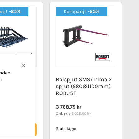
nj!
-25%
Kampanj!
-25%
Stäng
anden
p SMS/Trima
Balspjut SMS/Trima 2
n
 ROBUST
spjut (680&1100mm)
ROBUST
Special
kr
3 768,75 kr
Price
15,00 kr
Ord. pris
5 025,00 kr
Slut i lager
Köp