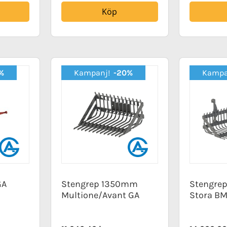
Köp
%
Kampanj!
-20%
Kampa
GA
Stengrep 1350mm
Stengre
Multione/Avant GA
Stora BM
Special
Special