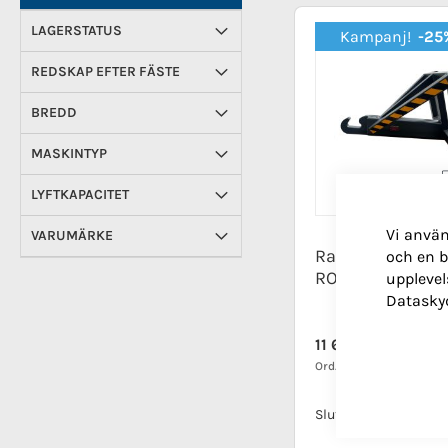
LAGERSTATUS
Kampanj!
-25
REDSKAP EFTER FÄSTE
BREDD
MASKINTYP
LYFTKAPACITET
Vi använ
VARUMÄRKE
Rangerkrok Sto
och en b
ROBUST
upplevel
Datasky
Special
11 662,50 kr
Price
Ord. pris
15 550,00 kr
Slut i lager