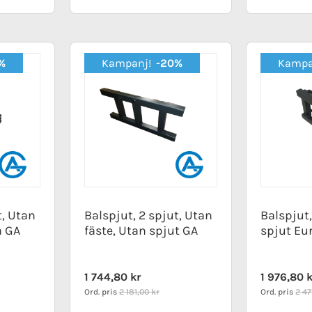
%
Kampanj!
-20%
Kampa
t, Utan
Balspjut, 2 spjut, Utan
Balspjut,
a GA
fäste, Utan spjut GA
spjut Eu
Special
Special
1 744,80 kr
1 976,80 
Price
Price
Ord. pris
2 181,00 kr
Ord. pris
2 47