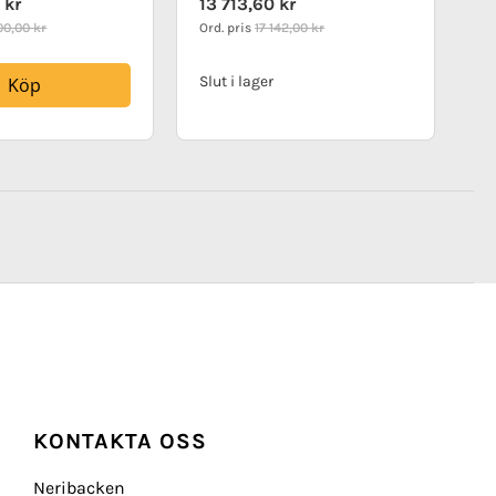
 kr
13 713,60 kr
Price
00,00 kr
Ord. pris
17 142,00 kr
Slut i lager
Köp
KONTAKTA OSS
Neribacken