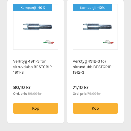
Kampanj!
-10%
Kampanj!
-10%
Verktyg 4911-3 för
Verktyg 4912-3 för
skruvdubb BESTGRIP
skruvdubb BESTGRIP
1911-3
1912-3
Special
Special
80,10 kr
71,10 kr
Price
Price
Ord. pris
89,00 kr
Ord. pris
79,00 kr
Köp
Köp