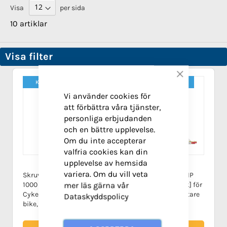
Visa
per sida
sortering
10
artiklar
Visa filter
Stäng
Kampanj!
-10%
Kampanj!
-10%
Vi använder cookies för
att förbättra våra tjänster,
personliga erbjudanden
och en bättre upplevelse.
Om du inte accepterar
valfria cookies kan din
upplevelse av hemsida
variera. Om du vill veta
Skruvdubb BESTGRIP
Skruvdubb BESTGRIP
mer läs gärna vår
1000 [2,2mm utstick]
1910 [3,2mm utstick] för
Cykel, MTB, Mountain
Traktorer & Hjullastare
Dataskyddspolicy
bike, Moped, Skor mm.