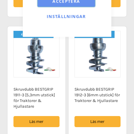
ACCEPTERA
Läs mer
Läs mer
INSTÄLLNINGAR
Kampanj!
-10%
Kampanj!
-10%
Skruvdubb BESTGRIP
Skruvdubb BESTGRIP
1911-3 [5,3mm utstick]
1912-3 [6mm utstick] för
för Traktorer &
Traktorer & Hjullastare
Hjullastare
Läs mer
Läs mer