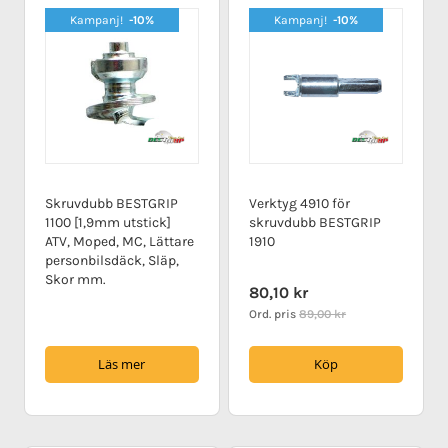
Kampanj!
-10%
Kampanj!
-10%
Skruvdubb BESTGRIP
Verktyg 4910 för
1100 [1,9mm utstick]
skruvdubb BESTGRIP
ATV, Moped, MC, Lättare
1910
personbilsdäck, Släp,
Skor mm.
Special
80,10 kr
Price
Ord. pris
89,00 kr
Läs mer
Köp