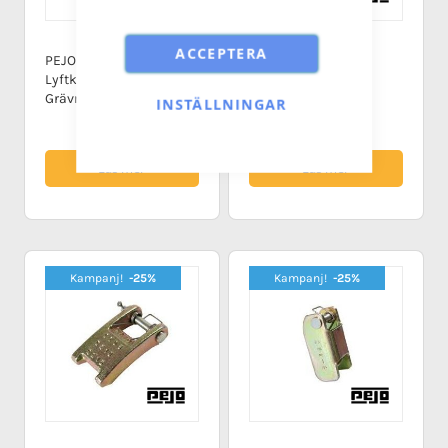
ACCEPTERA
PEJO C Svetsbar
PEJO U Svetsbar
Lyftkrok för
Lyftkrok för
Grävmaskinredskap
Hjullastarredskap
INSTÄLLNINGAR
Läs mer
Läs mer
Kampanj!
-25%
Kampanj!
-25%