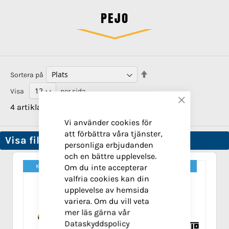
PEJO
Sätt
Sortera på
fallande
Visa
per sida
sortering
Stäng
4
artiklar
Vi använder cookies för
att förbättra våra tjänster,
Visa filter
personliga erbjudanden
och en bättre upplevelse.
Om du inte accepterar
Kampanj!
-25%
Kampanj!
-25%
valfria cookies kan din
upplevelse av hemsida
variera. Om du vill veta
mer läs gärna vår
Dataskyddspolicy