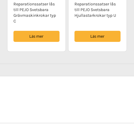
Reparationssatser lås
Reparationssatser lås
till PEJO Svetsbara
till PEJO Svetsbara
Grävmaskinkrokar typ
Hjullastarkrokar typ U
C
Läs mer
Läs mer