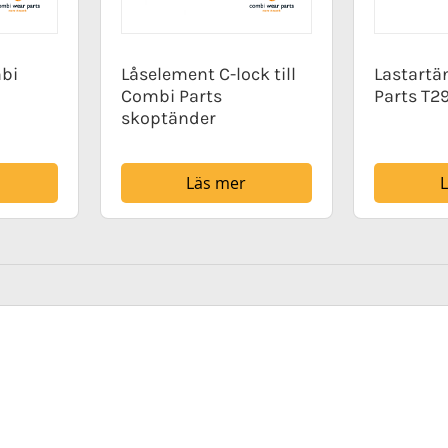
bi
Låselement C-lock till
Lastartä
Combi Parts
Parts T2
skoptänder
Läs mer