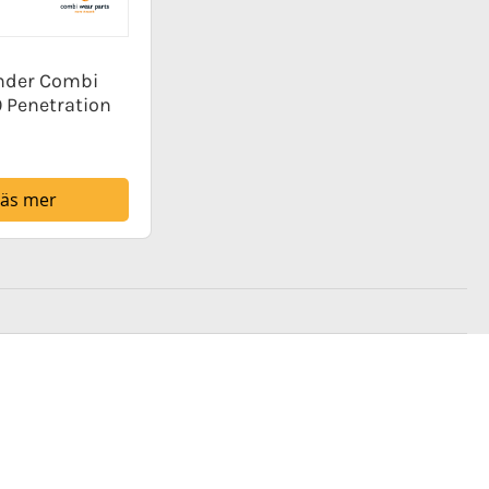
nder Combi
9 Penetration
Läs mer