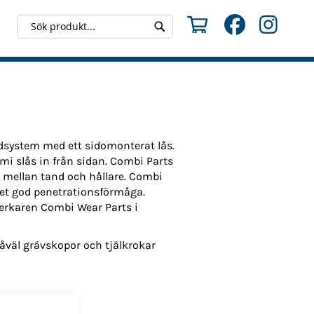
Min kundvagn
Search
Search
dsystem med ett sidomonterat lås.
 slås in från sidan. Combi Parts
 mellan tand och hållare. Combi
ket god penetrationsförmåga.
lverkaren Combi Wear Parts i
väl grävskopor och tjälkrokar