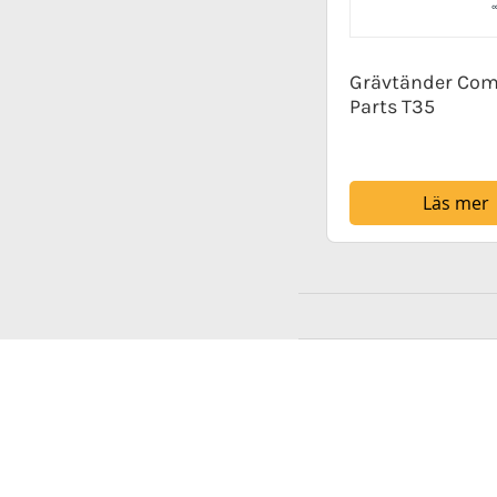
Grävtänder Com
Parts T35
Läs mer