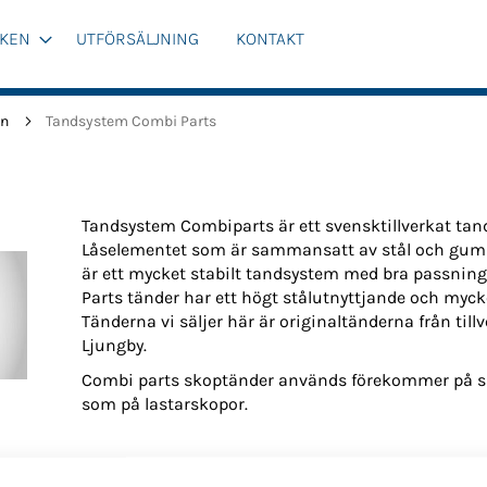
KEN
UTFÖRSÄLJNING
KONTAKT
en
Tandsystem Combi Parts
Tandsystem Combiparts är ett svensktillverkat tan
Låselementet som är sammansatt av stål och gummi
är ett mycket stabilt tandsystem med bra passning
Parts tänder har ett högt stålutnyttjande och myc
Tänderna vi säljer här är originaltänderna från til
Ljungby.
Combi parts skoptänder används förekommer på så
som på lastarskopor.