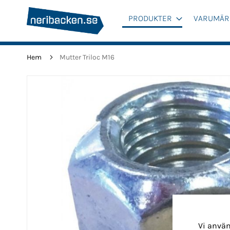
PRODUKTER
VARUMÄR
Hem
Mutter Triloc M16
Hoppa
till
slutet
av
bildgalleriet
Vi använ