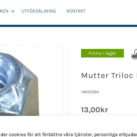
KEN
UTFÖRSÄLJNING
KONTAKT
Finns i lager
Mutter Triloc
14010594
13,00kr
Pris exkl. moms
der cookies för att förbättra våra tjänster, personliga erbjud