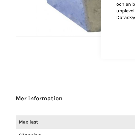
och en b
upplevel
Datasky
Hoppa
till
början
av
bildgalleriet
Mer information
Mer
Max last
information