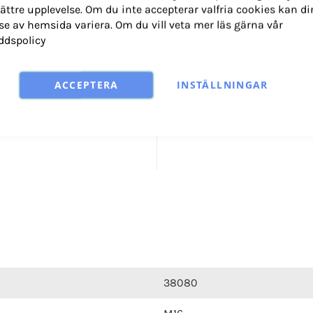
ättre upplevelse. Om du inte accepterar valfria cookies kan di
Låsmutter helt i metall
se av hemsida variera. Om du vill veta mer läs gärna vår
Används till bland an
ddspolicy
ACCEPTERA
INSTÄLLNINGAR
K
38080