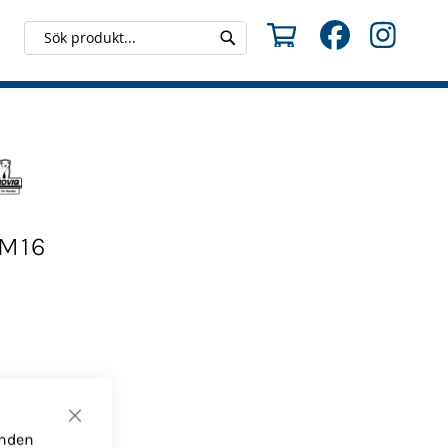
Min kundvagn
Search
Search
 M16
Stäng
anden